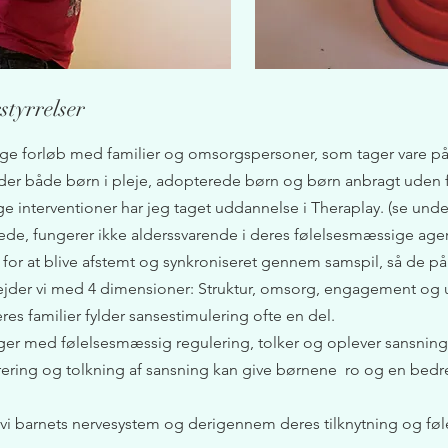
styrrelser
ge forløb med familier og omsorgspersoner, som tager vare p
ælder både børn i pleje, adopterede børn og børn anbragt uden
e interventioner har jeg taget uddannelse i Theraplay. (se und
rrede, fungerer ikke alderssvarende i deres følelsesmæssige age
or at blive afstemt og synkroniseret gennem samspil, så de på sig
der vi med 4 dimensioner: Struktur, omsorg, engagement og 
es familier fylder sansestimulering ofte en del.
er med følelsesmæssig regulering, tolker og oplever sansning
rering og tolkning af sansning kan give børnene ro og en bedr
r vi barnets nervesystem og derigennem deres tilknytning og fø