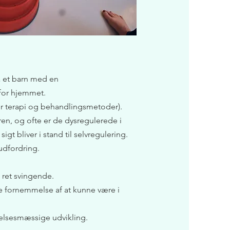
å et barn med en
 for hjemmet.
er terapi og behandlingsmetoder).
ren, og ofte er de dysregulerede i
t bliver i stand til selvregulering.
udfordring.
 ret svingende.
e fornemmelse af at kunne være i
lelsesmæssige udvikling.