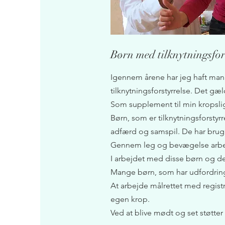
Børn med tilknytningsfor
Igennem årene har jeg haft man
tilknytningsforstyrrelse. Det g
Som supplement til min kropslig
Børn, som er tilknytningsforsty
adfærd og samspil. De har brug f
Gennem leg og bevægelse arbej
I arbejdet med disse børn og der
Mange børn, som har udfordring
At arbejde målrettet med regist
egen krop.
Ved at blive mødt og set støtte